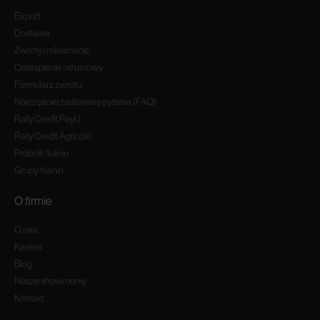
Export
Dostawa
Zwroty i reklamacje
Odstapienie od umowy
Formularz zwrotu
Najczęściej zadawane pytania (FAQ)
Raty Credit PayU
Raty Credit Agricole
Próbnik tkanin
Grupy tkanin
O firmie
O nas
Kariera
Blog
Nasze showroomy
Kontakt