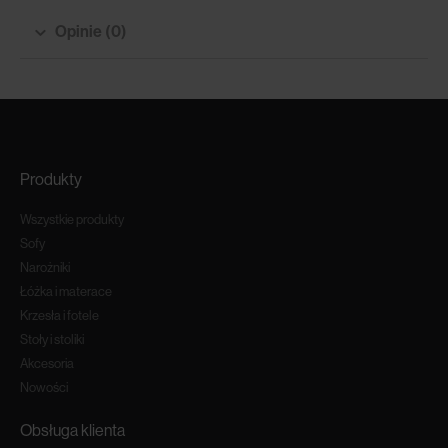
Opinie (0)
Produkty
Wszystkie produkty
Sofy
Narożniki
Łóżka i materace
Krzesła i fotele
Stoły i stoliki
Akcesoria
Nowości
Obsługa klienta