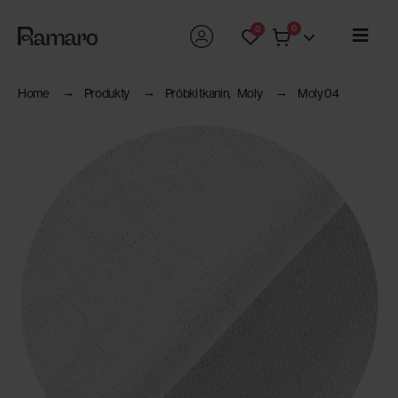
0
0
Home
Produkty
Próbki tkanin
,
Moly
Moly 04