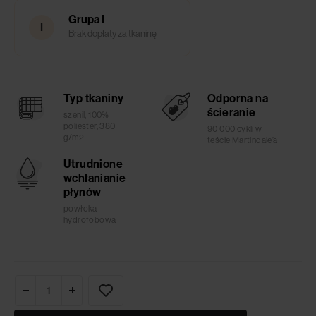
Grupa I
I
Brak dopłaty za tkaninę
Typ tkaniny
Odporna na
ścieranie
szenil, 100%
poliester, 380
90 000 cykli w
g/m2
teście Martindale’a
Utrudnione
wchłanianie
płynów
powłoka
hydrofobowa