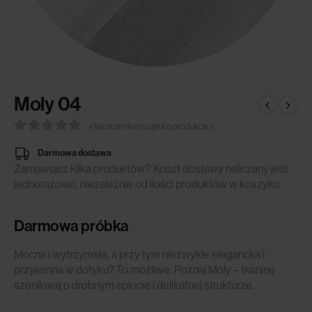
Moly 04
( Na razie nie ma opinii o produkcie. )
0
out of 5
Darmowa dostawa
Zamawiasz kilka produktów? Koszt dostawy naliczany jest
jednorazowo, niezależnie od ilości produktów w koszyku.
Darmowa próbka
Mocna i wytrzymała, a przy tym niezwykle elegancka i
przyjemna w dotyku? To możliwe. Poznaj Moly – tkaninę
szenilową o drobnym splocie i delikatnej strukturze.