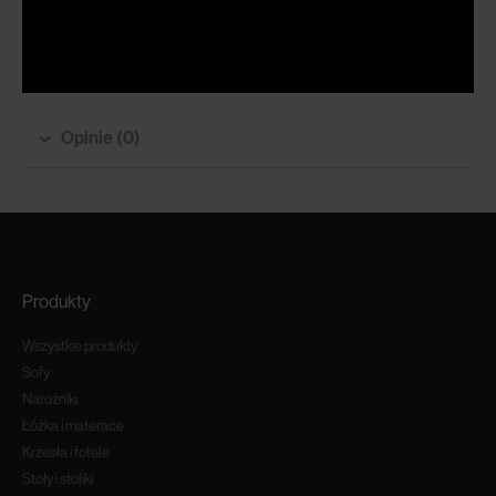
Opinie (0)
Produkty
Wszystkie produkty
Sofy
Narożniki
Łóżka i materace
Krzesła i fotele
Stoły i stoliki