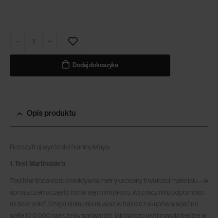
Dodaj do koszyka
Opis produktu
Rozszyfruj wyróżniki tkaniny Maya:
1. Test Martindale’a
Test Martindale’a to obiektywna metryka oceny trwałości materiału – w
uproszczeniu często mówi się o nim jako o „wyznaczniku odporności
na ścieranie”. Dzięki niemu nie musisz w trakcie zakupów siadać na
sofie 100 000 razy, żeby sprawdzić, jak bardzo wytrzymała będzie w