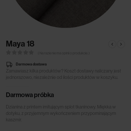
Maya 18
( Na razie nie ma opinii o produkcie. )
0
out of 5
Darmowa dostawa
Zamawiasz kilka produktów? Koszt dostawy naliczany jest
jednorazowo, niezależnie od ilości produktów w koszyku.
Darmowa próbka
Dzianina z printem imitującym splot tkaninowy. Miękka w
dotyku, z przyjemnym wykończeniem przypominającym
kaszmir.