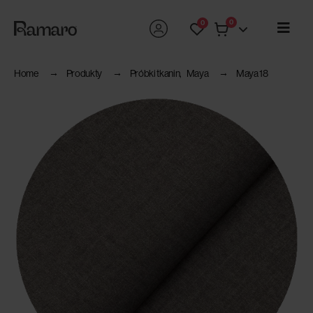
0
0
Home
Produkty
Próbki tkanin
,
Maya
Maya 18