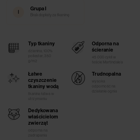
Grupa I
I
Brak dopłaty za tkaninę
Typ tkaniny
Odporna na
ścieranie
dzianina, 100%
poliester, 350
45 000 cykli w
g/m2
teście Martindale’a
Łatwe
Trudnopalna
czyszczenie
wysoka
tkaniny wodą
odporność na
działanie ognia
tkanina łatwa w
utrzymaniu
Dedykowana
właścicielom
zwierząt
odporna na
zadrapania