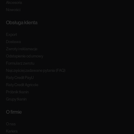
Akcesoria
Nowości
Obsługa klienta
Export
Dostawa
Zwroty i reklamacje
Odstapienie od umowy
Formularz zwrotu
Najczęściej zadawane pytania (FAQ)
Raty Credit PayU
Raty Credit Agricole
Próbnik tkanin
Grupy tkanin
O firmie
O nas
Kariera