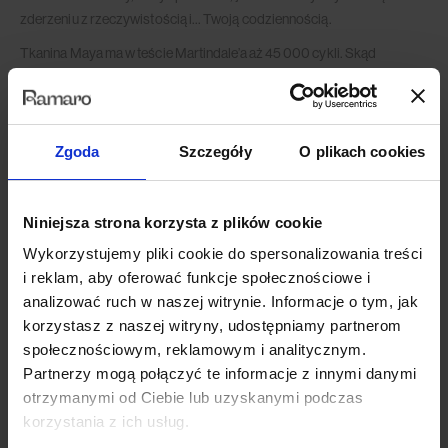
zderzeniu z rzeczywistością i… Twoją codziennością.
Tkanina Maya ma w teście Martindale’a aż 45 000 cykli. Skąd
będziesz wiedzieć, czy to dużo, czy mało? Podpowiadamy, że
materiały tapicerskie, które można już śmiało nazywać solidnymi,
wytrzymują 10.000 cykli. Lepsze materiały, które mają posłużyć
przez lata (albo sprawdzić się w tak tłumnie odwiedzanych miejscach,
Zgoda
Szczegóły
O plikach cookies
jak poczekalnie) – plasują się powyżej 40.000 cykli. Wniosek: Maya
zaskoczy Cię nie tylko miękkością, ale też wytrzymałością!
Niniejsza strona korzysta z plików cookie
2. Gramatura i grubość materiału
Wykorzystujemy pliki cookie do spersonalizowania treści
Czy gramatura im wyższa, tym gęstsza, a dzięki temu mocniejsza? I
i reklam, aby oferować funkcje społecznościowe i
tak – i nie. Wszystko zależy od konkretnego materiału. Nowoczesne
analizować ruch w naszej witrynie. Informacje o tym, jak
technologie pozwalają dziś uzyskać materiał cienki i delikatny, a
korzystasz z naszej witryny, udostępniamy partnerom
jednocześnie bardzo trwały. Dlatego gramaturę tkaniny podaje się już
społecznościowym, reklamowym i analitycznym.
głównie dla oddania jej charakteru, a wyznacznikiem trwałości
Partnerzy mogą połączyć te informacje z innymi danymi
materiału stał się test i cykle Martindale’a – o którym już wszystko
otrzymanymi od Ciebie lub uzyskanymi podczas
wiesz.
korzystania z ich usług.
3. Utrudnione wchłanianie płynów i łatwe czyszczenie