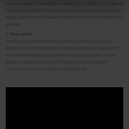
wzmocniona jest od wewnątrz warstwą grubego filcu), nie przebije się
żaden kłaczek. Efekt? Gładkie, zdrowe meble przez lata. A włoski lub
sierść, które zgromadzą się na powierzchni, po prostu strzepnij ręką. I
gotowe!
5.
Trudnopalna
Trudnopalność materiału lubimy określać w warsztacie „testem
papierosa”. Dzięki odpowiednio dobranemu składowi tkaniny, dom
nie stanie w płomieniach, nawet jeśli nieopatrznie spadnie Ci z ręki
papieros lub iskra ze świecy. W miejscu styku mebla z żarem
zobaczysz po prostu stopiony fragment tkaniny.