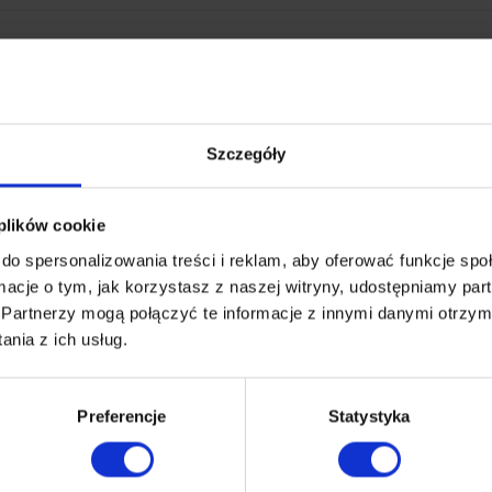
i materiału – w uproszczeniu często mówi się o nim jako o „wyznac
, żeby sprawdzić, jak bardzo wytrzymała będzie w zderzeniu z rz
Szczegóły
ąd będziesz wiedzieć, czy to dużo, czy mało? Podpowiadamy, że ma
tóre mają posłużyć przez lata (albo sprawdzić się w tak tłumnie od
okojny – nawet w nieoszczędzanym zabawą pokoju dziecięcym.
 plików cookie
do spersonalizowania treści i reklam, aby oferować funkcje sp
ormacje o tym, jak korzystasz z naszej witryny, udostępniamy p
ocniejsza? I tak – i nie. Wszystko zależy od konkretnego materi
Partnerzy mogą połączyć te informacje z innymi danymi otrzym
y. Dlatego gramaturę tkaniny podaje się już głównie dla oddania jej 
nia z ich usług.
e
aźni widzisz, jak na obicie chlusta rozlana kawa… Możesz odetch
Preferencje
Statystyka
e wnikają w głąb włókien tkaniny, a do czyszczenia będziesz potrz