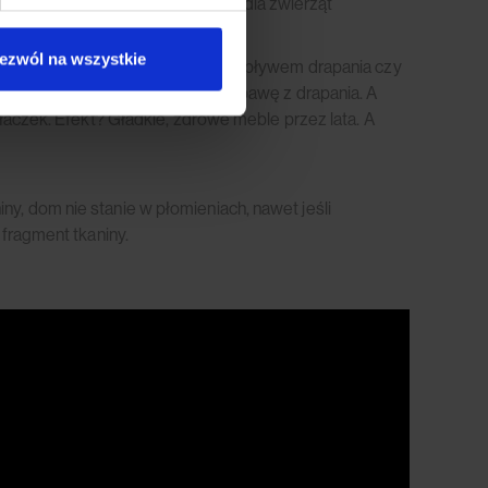
, że niektóre tkaniny są rajem dla zwierząt
ezwól na wszystkie
aciągnięcie i zerwanie nitek pod wpływem drapania czy
zęści ich łap – co psuje całą zabawę z drapania. A
kłaczek. Efekt? Gładkie, zdrowe meble przez lata. A
y, dom nie stanie w płomieniach, nawet jeśli
 fragment tkaniny.