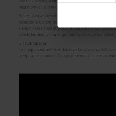
Koniec z przykrywaniem mebli kocem lub powstrzymywan
pazurkowych, a inne omijane są przez naszych czwor
Sekret tkwi w sposobie i gęstości tkania, a także gła
zahaczania o ostre przedmioty. Co więcej — niektóre z
sierść? Przez zbitą strukturę (która często wzmocniona
włoski lub sierść, które zgromadzą się na powierzchni, p
5.
Trudnopalna
Trudnopalność materiału lubimy określać w warsztacie 
nieopatrznie spadnie Ci z ręki papieros lub iskra ze ś