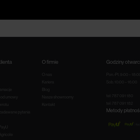
lienta
O firmie
Godziny otwarc
O nas
Pon.-Pt. 9:00 – 18:0
Kariera
Sob. 10:00 – 16:00
lamacje
Blog
tel:
787 091 180
e od umowy
Nasze showroomy
tel:
787 091 182
wrotu
Kontakt
Metody płatnoś
 zadawane pytania
 PayU
Agricole