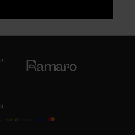
ia
0
ci