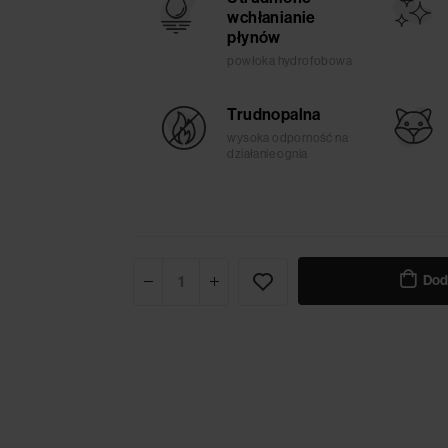
wchłanianie
płynów
powłoka hydrofobowa
Trudnopalna
wysoka odporność na
działanie ognia
Dod