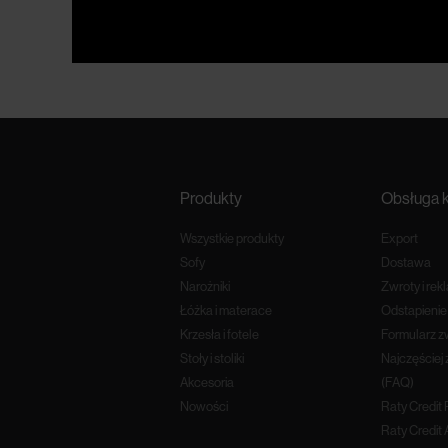
Produkty
Obsługa k
Wszystkie produkty
Export
Sofy
Dostawa
Narożniki
Zwroty i rek
Łóżka i materace
Odstapieni
Krzesła i fotele
Formularz z
Stoły i stoliki
Najczęściej
Akcesoria
(FAQ)
Nowości
Raty Credit
Raty Credit 