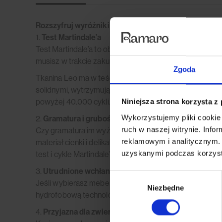
Rozszyfruj wyróżniki tkaniny Leo:
1.
Test Martindale’a
Test Martindale’a to obiektywna metryka oceny trwałośc
musisz w trakcie zakupów siadać na sofie 100 000 razy
Zgoda
Tkanina Leo ma w teście Martindale’a 50 000 cykli. Sk
solidnymi, wytrzymują 10.000 cykli. Lepsze materiały, k
powyżej 40.000 cykli. Wniosek: o Leo możesz być sp
Niniejsza strona korzysta z
Wykorzystujemy pliki cookie 
2.
Gramatura i grubość materiału
ruch w naszej witrynie. Inf
Czy gramatura im wyższa, tym gęstsza, a dzięki temu m
reklamowym i analitycznym. 
materiał cienki i delikatny, a jednocześnie bardzo trwał
uzyskanymi podczas korzysta
test i cykle Martindale’a – o którym już wszystko wiesz.
3.
Utrudnione wchłanianie płynów i łatwe czyszczeni
Wybór
Jeśli wybierasz mebel swoich marzeń, ale oczami wyobr
Niezbędne
zgody
hydrofobową technologię ochronną. Dzięki niej płyny ni
4.
Przyjazna dla zwierząt