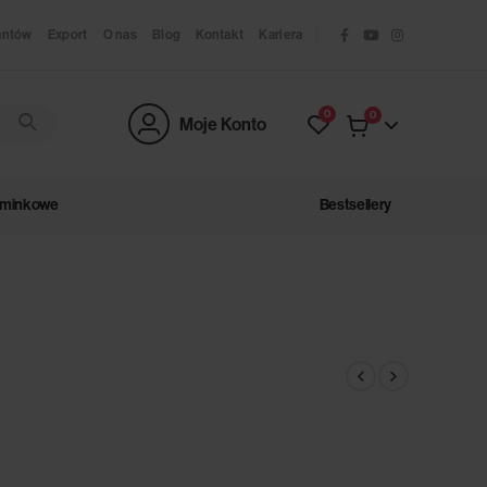
antów
Export
O nas
Blog
Kontakt
Kariera
0
0
Moje Konto
ominkowe
Bestsellery