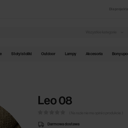
Dla projekt
Wszystkie kategorie
le
Stoły i stoliki
Outdoor
Lampy
Akcesoria
Bony up
Leo 08
( Na razie nie ma opinii o produkcie. )
0
out of 5
Darmowa dostawa