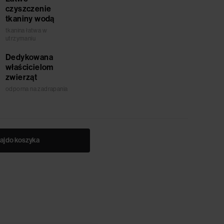
czyszczenie
tkaniny wodą
tkanina łatwa w
utrzymaniu
Dedykowana
właścicielom
zwierząt
odporna na zadrapania
aj do koszyka