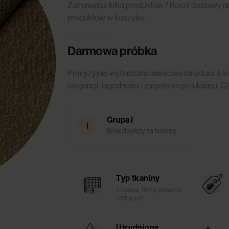
Zamawiasz kilka produktów? Koszt dostawy nali
produktów w koszyku.
Darmowa próbka
Precyzyjnie wytłaczana laserowo struktura à la
elegancji, łagodności i zmysłowego luksusu. Cz
Grupa I
I
Brak dopłaty za tkaninę
Typ tkaniny
dzianina, 100% poliester,
355 g/m2
Utrudnione