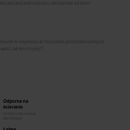
czany jest jednorazowo, niezależnie od ilości
 bouclé to inspiracja do tworzenia przestrzeni pełnych
ujesz, jak koi zmysły?
Odporna na
ścieranie
50 000 cykli w teście
Martindale’a
Łatwe