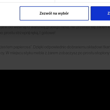
iem zwierzaków przed wskakiwaniem Ci na kolana! Jak to możliwe
onogów szerokim łukiem?
Zezwól na wybór
Z
dkości materiału – dzięki czemu Leo ma zwiększoną odporność na z
 układów włosia po prostu… łaskoczą koty w poduszeczki spodniej c
 jest od wewnątrz warstwą grubego filcu), nie przebije się żaden 
o prostu strzepnij ręką. I gotowe!
„testem papierosa”. Dzięki odpowiednio dobranemu składowi tkanin
wiecy. W miejscu styku mebla z żarem zobaczysz po prostu stopiony