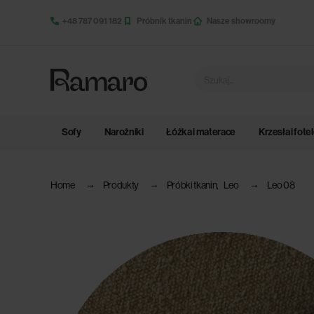
+48 787 091 182
Próbnik tkanin
Nasze showroomy
Sofy
Narożniki
Łóżka i materace
Krzesła i fote
Home
Produkty
Próbki tkanin
,
Leo
Leo 08