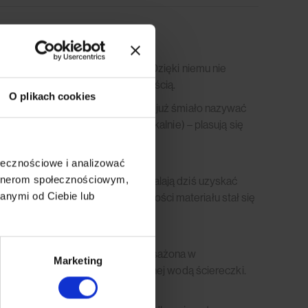
zniku odporności na ścieranie”. Dzięki niemu nie
eczywistością i… Twoją codziennością.
O plikach cookies
teriały tapicerskie, które można już śmiało nazywać
wiedzanych miejscach, jak poczekalnie) – plasują się
ołecznościowe i analizować
artnerom społecznościowym,
ału. Nowoczesne technologie pozwalają dziś uzyskać
anymi od Ciebie lub
charakteru, a wyznacznikiem trwałości materiału stał się
nąć z ulgą. Tkanina Leo jest wyposażona w
Marketing
ebować jedynie delikatnie zwilżonej wodą ściereczki.