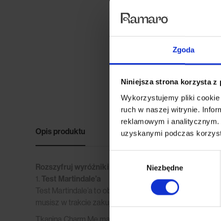
Zgoda
Niniejsza strona korzysta z
Wykorzystujemy pliki cookie 
ruch w naszej witrynie. Inf
reklamowym i analitycznym. 
Opis produktu
Opinie (0)
uzyskanymi podczas korzysta
Wybór
Rozszyfruj wyróżniki tkaniny Charm Me:
Niezbędne
zgody
1.
Test Martindale’a
Test Martindale’a to obiektywna metryka oceny trwałośc
musisz w trakcie zakupów siadać na sofie 100 000 razy
Tkanina Charm Me ma w teście Martindale’a ponad 100.0