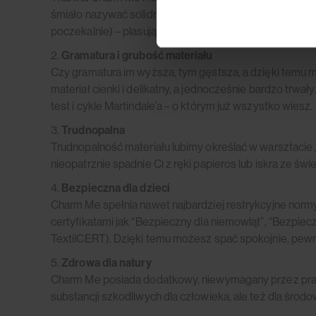
śmiało nazywać solidnymi, wytrzymują 10.000 cykli. Lep
poczekalnie) – plasują się powyżej 40.000 cykli. Wnio
2.
Gramatura i grubość materiału
Czy gramatura im wyższa, tym gęstsza, a dzięki temu m
materiał cienki i delikatny, a jednocześnie bardzo trwał
test i cykle Martindale’a – o którym już wszystko wiesz.
3.
Trudnopalna
Trudnopalność materiału lubimy określać w warsztacie 
nieopatrznie spadnie Ci z ręki papieros lub iskra ze ś
4.
Bezpieczna dla dzieci
Charm Me spełnia nawet najbardziej restrykcyjne normy
certyfikatami jak “Bezpieczny dla niemowląt”, “Bezpiec
TextilCERT). Dzięki temu możesz spać spokojnie, pew
5.
Zdrowa dla natury
Charm Me posiada dodatkowy, niewymagany przez prawo 
substancji szkodliwych dla człowieka, ale też dla środow