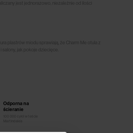
czany jest jednorazowo, niezależnie od ilości
tura plastrów miodu sprawiają, że Charm Me otula z
i salony, jak pokoje dziecięce.
Odporna na
ścieranie
100 000 cykli w teście
Martindale’a