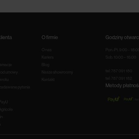
lienta
O firmie
Godziny otwarc
O nas
Pon.-Pt. 9:00 – 18:0
Kariera
Sob. 10:00 – 16:00
lamacje
Blog
tel:
787 091 180
e od umowy
Nasze showroomy
tel:
787 091 182
wrotu
Kontakt
Metody płatnoś
 zadawane pytania
 PayU
Agricole
in
n