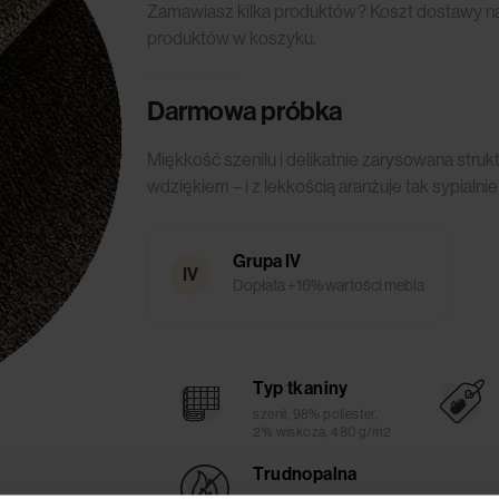
Zamawiasz kilka produktów? Koszt dostawy nali
produktów w koszyku.
Darmowa próbka
Miękkość szenilu i delikatnie zarysowana struk
wdziękiem – i z lekkością aranżuje tak sypialnie 
Grupa IV
IV
Dopłata +16% wartości mebla
Typ tkaniny
szenil, 98% poliester,
2% wiskoza, 480 g/m2
Trudnopalna