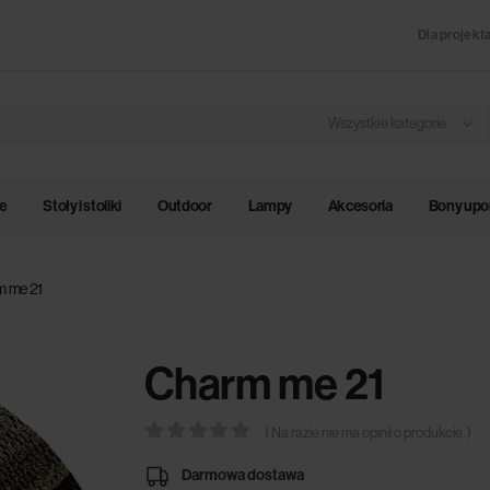
Dla projekt
Wszystkie kategorie
le
Stoły i stoliki
Outdoor
Lampy
Akcesoria
Bony up
m me 21
Charm me 21
( Na razie nie ma opinii o produkcie. )
0
out of 5
Darmowa dostawa