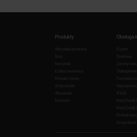
Produkty
Obsługa k
Wszystkie produkty
Export
Sofy
Dostawa
Narożniki
Zwroty i rek
Łóżka i materace
Odstapieni
Krzesła i fotele
Formularz z
Stoły i stoliki
Najczęściej
Akcesoria
(FAQ)
Nowości
Raty Credit
Raty Credit 
Próbnik tkan
Grupy tkani