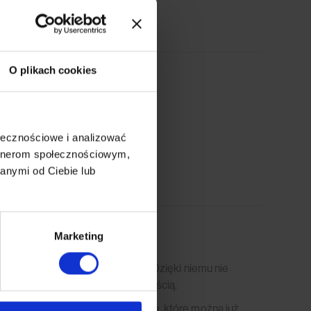
O plikach cookies
aj do koszyka
ołecznościowe i analizować
artnerom społecznościowym,
anymi od Ciebie lub
Marketing
zniku odporności na ścieranie”. Dzięki niemu nie
eczywistością i… Twoją codziennością.
iadamy, że materiały tapicerskie, które można już