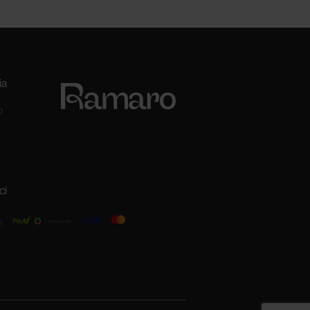
ia
0
ci