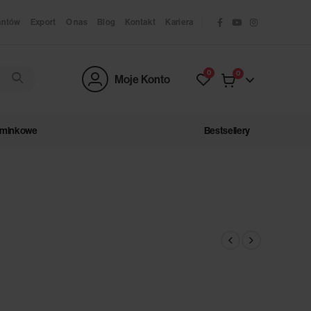
antów
Export
O nas
Blog
Kontakt
Kariera
0
0
Moje Konto
ominkowe
Bestsellery