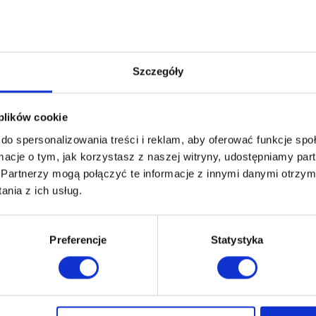
wysoka odporność na
działanie ognia
Szczegóły
Dod
 plików cookie
do spersonalizowania treści i reklam, aby oferować funkcje sp
ormacje o tym, jak korzystasz z naszej witryny, udostępniamy p
Partnerzy mogą połączyć te informacje z innymi danymi otrzym
nia z ich usług.
Preferencje
Statystyka
i materiału – w uproszczeniu często mówi się o nim jako o „wyznac
, żeby sprawdzić, jak bardzo wytrzymała będzie w zderzeniu z rz
00 cykli! Skąd będziesz wiedzieć, czy to dużo, czy mało? Podpow