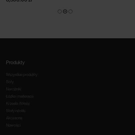
Produkty
Wszystkie produkty
Sofy
Narożniki
Łóżka i materace
Krzesła i fotele
Stoły i stoliki
Akcesoria
Nowości