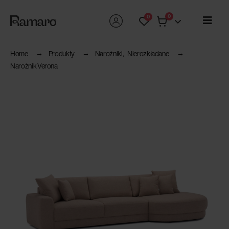
0
0
Home
Produkty
Narożniki
,
Nierozkładane
Narożnik Verona