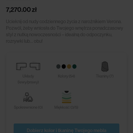
7,270.00
zł
Ucieknij od nudy codziennego życia z narożnikiem Verona.
Pozwól, żeby wniosła do Twojego wnętrza ponadczasowy
styl z nutką nowoczesności – idealną do odpoczynku,
rozrywki lub… obu!
Układy
Kolory (54)
Tkaniny (7)
(lewy/prawy)
Spokrewnione (0)
Miękkość (3/5)
Dobierz kolor i tkaninę Twojego mebla