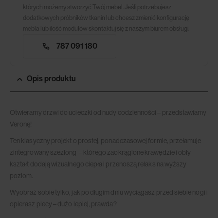
których możemy stworzyć Twój mebel. Jeśli potrzebujesz
dodatkowych próbników tkanin lub chcesz zmienić konfigurację
mebla lub ilość modułów skontaktuj się z naszym biurem obsługi.
787 091 180
Opis produktu
Otwieramy drzwi do ucieczki od nudy codzienności – przedstawiamy
Veronę!
Ten klasyczny projekt o prostej, ponadczasowej formie, przełamuje
zintegrowany szezlong – którego zaokrąglone krawędzie i obły
kształt dodają wizualnego ciepła i przenoszą relaks na wyższy
poziom.
Wyobraź sobie tylko, jak po długim dniu wyciągasz przed siebie nogi i
opierasz plecy – dużo lepiej, prawda?