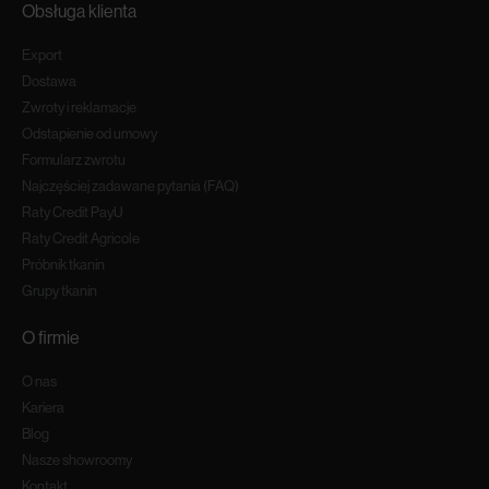
Obsługa klienta
Export
Dostawa
Zwroty i reklamacje
Odstapienie od umowy
Formularz zwrotu
Najczęściej zadawane pytania (FAQ)
Raty Credit PayU
Raty Credit Agricole
Próbnik tkanin
Grupy tkanin
O firmie
O nas
Kariera
Blog
Nasze showroomy
Kontakt