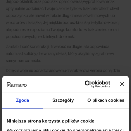
Jej podłokietnik oraz poduszki oparciowe są wyprofilowane tak,
optymalnie podpierać Twoje ciało nie tylko w trakcie krótkich chwil
odpoczynku, ale nawet w trakcie długich seansów filmowych lub
wieczorów z książką. Jej miękkie poduszki służą nie tylko dekoracji –
ale podniesieniu poziomu Twojego komfortu i w trakcie siedzenia, i
popołudniowych, niedzielnych drzemek.
Za stabilność konstrukcji i trwałość na długie lata odpowiada
natomiast solidny, drewniany stelaż, który ukryliśmy zgrabnie w
samym sercu mebla.
Dzięki swojemu ponadczasowemu charakterowi Verona odnajdzie
się tak w klasycznych, jak i nowoczesnych wnętrzach – z
powodzeniem postawisz ją też zarówno w salonie, jak pokoju
dziecięcym czy biurowej biblioteczce.
Zgoda
Szczegóły
O plikach cookies
Niniejsza strona korzysta z plików cookie
Wykorzystujemy pliki cookie do spersonalizowania treści