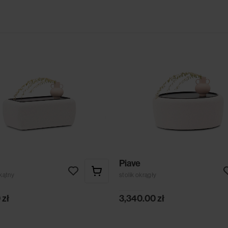
Piave
okątny
stolik okrągły
0
zł
3,340.00
zł