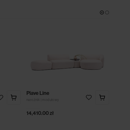
Piave Line
Piave
narożnik | modułowy
narożnik
14,410.00
zł
18,110