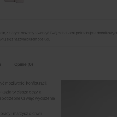
anin, z których możemy stworzyć Twój mebel. Jeśli potrzebujesz dodatkowych
ktuj się z naszym biurem obsługi.
e
Opinie (0)
ryć możliwości konfiguracji.
kształty cieszą oczy, a
li potrzebne Ci więc wyciszenie
racy i marzysz o chwili