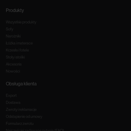
Produkty
Wszystkie produkty
Sofy
Narożniki
Łóżka i materace
Krzesła i fotele
Stoły i stoliki
Akcesoria
Nowości
Obsługa klienta
Export
Dostawa
Zwroty i reklamacje
Odstapienie od umowy
Formularz zwrotu
Najczęściej zadawane pytania (FAQ)