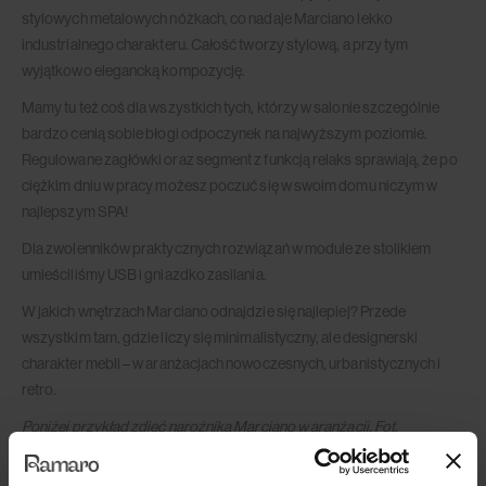
stylowych metalowych nóżkach, co nadaje Marciano lekko
industrialnego charakteru. Całość tworzy stylową, a przy tym
wyjątkowo elegancką kompozycję.
Mamy tu też coś dla wszystkich tych, którzy w salonie szczególnie
bardzo cenią sobie błogi odpoczynek na najwyższym poziomie.
Regulowane zagłówki oraz segment z funkcją relaks sprawiają, że po
ciężkim dniu w pracy możesz poczuć się w swoim domu niczym w
najlepszym SPA!
Dla zwolenników praktycznych rozwiązań w module ze stolikiem
umieściliśmy USB i gniazdko zasilania.
W jakich wnętrzach Marciano odnajdzie się najlepiej? Przede
wszystkim tam, gdzie liczy się minimalistyczny, ale designerski
charakter mebli – w aranżacjach nowoczesnych, urbanistycznych i
retro.
Poniżej przykład zdjęć narożnika Marciano w aranżacji. Fot.
@klaudiayuzvenko