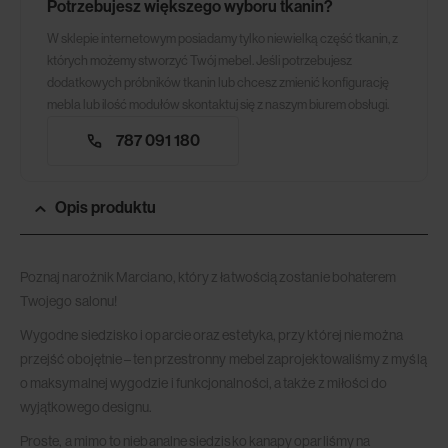
Potrzebujesz większego wyboru tkanin?
W sklepie internetowym posiadamy tylko niewielką część tkanin, z
których możemy stworzyć Twój mebel. Jeśli potrzebujesz
dodatkowych próbników tkanin lub chcesz zmienić konfigurację
mebla lub ilość modułów skontaktuj się z naszym biurem obsługi.
787 091 180
Opis produktu
Poznaj narożnik Marciano, który z łatwością zostanie bohaterem
Twojego salonu!
Wygodne siedzisko i oparcie oraz estetyka, przy której nie można
przejść obojętnie – ten przestronny mebel zaprojektowaliśmy z myślą
o maksymalnej wygodzie i funkcjonalności, a także z miłości do
wyjątkowego designu.
Proste, a mimo to niebanalne siedzisko kanapy oparliśmy na