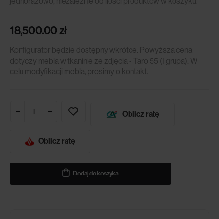
jednorazowo, niezależnie od ilości produktów w koszyku.
18,500.00
zł
Konfigurator będzie dostępny wkrótce. Powyższa cena
dotyczy mebla w tkaninie ze zdjęcia - Taro 55 (I grupa). W
celu modyfikacji mebla, prosimy o kontakt.
Oblicz ratę
Oblicz ratę
Dodaj do koszyka