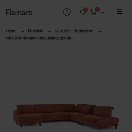
0
0
Home
Produkty
Narożniki
,
Rozkładane
Narożnik Marciano Max z funkcją spania