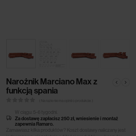
Narożnik Marciano Max z
funkcją spania
( Na razie nie ma opinii o produkcie. )
0
out of 5
W ciągu: 5-6 tygodni.
Za dostawę zapłacisz 250 zł, wniesienie i montaż
zapewnia Ramaro.
Zamawiasz kilka produktów? Koszt dostawy naliczany jest