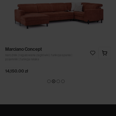
Marciano Concept
narożnik | regulowane zagłówki | funkcja spania |
pojemnik | funkcja relaks
14,150.00
zł