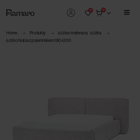
0
0
Home
Produkty
Łóżka i materace
,
Łóżka
Łóżko Nubia z pojemnikiem 180×200