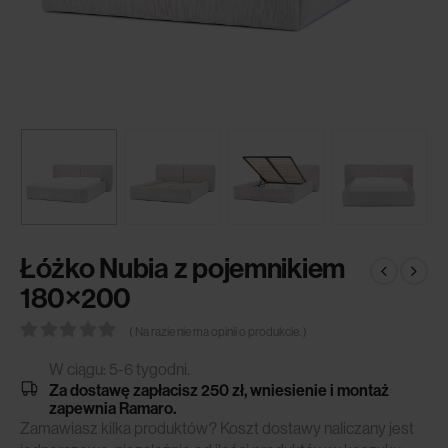
Łóżko Nubia z pojemnikiem
180×200
( Na razie nie ma opinii o produkcie. )
0
out of 5
W ciągu: 5-6 tygodni.
Za dostawę zapłacisz 250 zł, wniesienie i montaż
zapewnia Ramaro.
Zamawiasz kilka produktów? Koszt dostawy naliczany jest