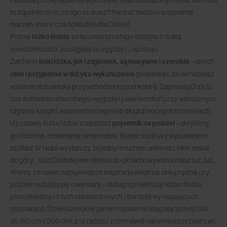
Podobają Ci się sypialnie w prostym, nieprzesadzonym stylu, ale nuda
to zupełnie nie to, czego szukasz? Nie trać nadziei na sypialnię
marzeń: mamy coś dokładnie dla Ciebie!
Poznaj
łóżko Nubia
: połączenie prostego designu z nutką
nowoczesności, pociągającej wygody i… spokoju.
Zarówno
boki łóżka, jak i zagłówek, są masywne i szerokie
– ale ich
obłe i przyjemne w dotyku wykończenie
gwarantuje, że nie nabijesz
sobie na nich siniaka przy wchodzeniu pod kołdrę. Zapewnią Ci za to
coś dokładnie odwrotnego: wygodę i pełen komfort przy wieczornym
czytaniu książki, seansie filmowym lub długich nocnych rozmowach.
U postawy łóżka Nubia znajdziesz
pojemnik na pościel
– ukryliśmy
go stabilnej, drewnianej ramie mebla. Koniec trudów z wysuwaniem
szuflad! W Nubii wystarczy, że jednym ruchem uniesiesz lekki stelaż
do góry… i już! Dodatkowe miejsce do przechowywania masz tuż, tuż.
Wiemy, że nawet najpiękniejsze inspiracje wnętrzarskie prędzej czy
później rozbijają się o wymiary – dlatego projektując łóżko Nubia,
pomyśleliśmy i o tych standardowych, i bardziej wymagających
rozmiarach. Dzięki szerokiej gamie rozmiarów (sięgających od 140
do 180 cm x 200 cm), z urządzisz z nim nawet najmniejszą przestrzeń.