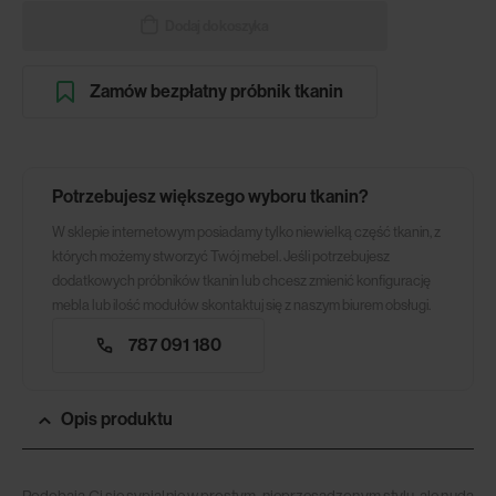
Dodaj do koszyka
Zamów bezpłatny próbnik tkanin
Potrzebujesz większego wyboru tkanin?
W sklepie internetowym posiadamy tylko niewielką część tkanin, z
których możemy stworzyć Twój mebel. Jeśli potrzebujesz
dodatkowych próbników tkanin lub chcesz zmienić konfigurację
mebla lub ilość modułów skontaktuj się z naszym biurem obsługi.
787 091 180
Opis produktu