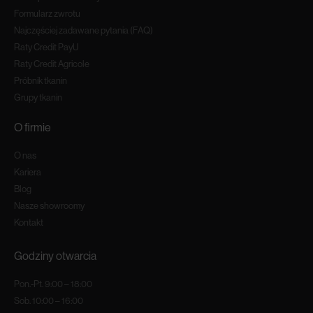
Formularz zwrotu
Najczęściej zadawane pytania (FAQ)
Raty Credit PayU
Raty Credit Agricole
Próbnik tkanin
Grupy tkanin
O firmie
O nas
Kariera
Blog
Nasze showroomy
Kontakt
Godziny otwarcia
Pon.-Pt. 9:00 – 18:00
Sob. 10:00 – 16:00