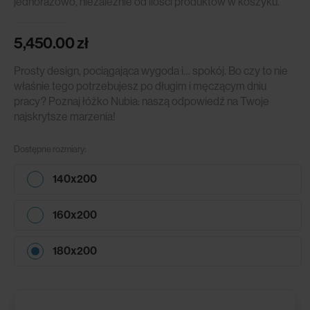
jednorazowo, niezależnie od ilości produktów w koszyku.
5,450.00
zł
Prosty design, pociągająca wygoda i… spokój. Bo czy to nie
właśnie tego potrzebujesz po długim i męczącym dniu
pracy? Poznaj łóżko Nubia: naszą odpowiedź na Twoje
najskrytsze marzenia!
Dostępne rozmiary:
140x200
160x200
180x200