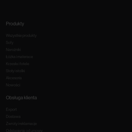
Produkty
Wszystkie produkty
Sofy
Narożniki
Łóżka i materace
Krzesła i fotele
Stoły i stoliki
Akcesoria
Nowości
Obsługa klienta
Export
Dostawa
Zwroty i reklamacje
Odstapienie od umowy