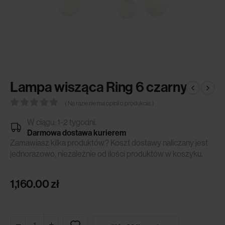
Lampa wisząca Ring 6 czarny
( Na razie nie ma opinii o produkcie. )
0
out of 5
W ciągu: 1-2 tygodni.
Darmowa dostawa kurierem
Zamawiasz kilka produktów? Koszt dostawy naliczany jest
jednorazowo, niezależnie od ilości produktów w koszyku.
1,160.00
zł