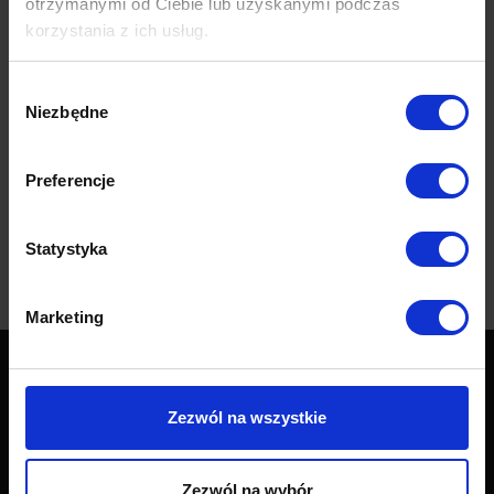
otrzymanymi od Ciebie lub uzyskanymi podczas
korzystania z ich usług.
Metalowe obramowanie. Dyfuzory z oszronionego szkła.
Regulowana wysokość.
Wybór
Niezbędne
zgody
Wymiary
Preferencje
Dane techniczne
Statystyka
Opinie (0)
Marketing
Produkty
Zezwól na wszystkie
Wszystkie produkty
Zezwól na wybór
Sofy