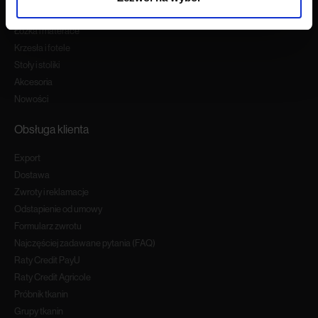
Narożniki
Łóżka i materace
Krzesła i fotele
Stoły i stoliki
Akcesoria
Nowości
Obsługa klienta
Export
Dostawa
Zwroty i reklamacje
Odstapienie od umowy
Formularz zwrotu
Najczęściej zadawane pytania (FAQ)
Raty Credit PayU
Raty Credit Agricole
Próbnik tkanin
Grupy tkanin