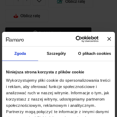
Oblicz ratę
Oblicz ratę
Dodaj do koszyka
Zgoda
Szczegóły
O plikach cookies
Potrzebujesz większego wyboru tkanin?
W sklepie internetowym posiadamy tylko niewielką część tkanin, z
Niniejsza strona korzysta z plików cookie
których możemy stworzyć Twój mebel. Jeśli potrzebujesz
dodatkowych próbników tkanin lub chcesz zmienić konfigurację
Wykorzystujemy pliki cookie do spersonalizowania treści
mebla lub ilość modułów skontaktuj się z naszym biurem obsługi.
i reklam, aby oferować funkcje społecznościowe i
analizować ruch w naszej witrynie. Informacje o tym, jak
787 091 180
korzystasz z naszej witryny, udostępniamy partnerom
społecznościowym, reklamowym i analitycznym.
Opis produktu
Partnerzy mogą połączyć te informacje z innymi danymi