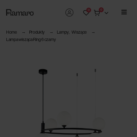
0
0
Home
Produkty
Lampy
,
Wiszące
Lampa wisząca Ring 6 czarny