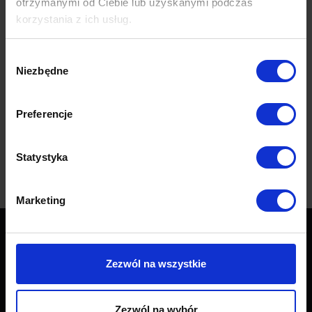
otrzymanymi od Ciebie lub uzyskanymi podczas
korzystania z ich usług.
Lampa z czterema źródłami światła, w modnej asymetrycznej formie.
Regulowana wysokość.
Wybór
Niezbędne
zgody
Wymiary
Preferencje
Dane techniczne
Statystyka
Opinie (0)
Marketing
Produkty
Zezwól na wszystkie
Wszystkie produkty
Zezwól na wybór
Sofy