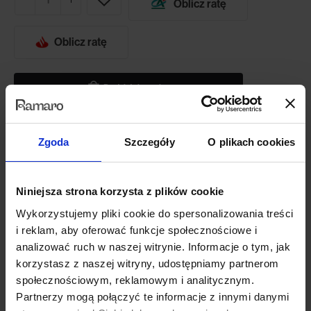
Oblicz ratę
Oblicz ratę
Dodaj do koszyka
Zgoda
Szczegóły
O plikach cookies
Potrzebujesz większego wyboru tkanin?
W sklepie internetowym posiadamy tylko niewielką część tkanin, z
Niniejsza strona korzysta z plików cookie
których możemy stworzyć Twój mebel. Jeśli potrzebujesz
dodatkowych próbników tkanin lub chcesz zmienić konfigurację
Wykorzystujemy pliki cookie do spersonalizowania treści
mebla lub ilość modułów skontaktuj się z naszym biurem obsługi.
i reklam, aby oferować funkcje społecznościowe i
analizować ruch w naszej witrynie. Informacje o tym, jak
787 091 180
korzystasz z naszej witryny, udostępniamy partnerom
społecznościowym, reklamowym i analitycznym.
Opis produktu
Partnerzy mogą połączyć te informacje z innymi danymi