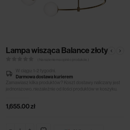
Lampa wisząca Balance złoty
( Na razie nie ma opinii o produkcie. )
0
out of 5
W ciągu: 1-2 tygodni.
Darmowa dostawa kurierem
Zamawiasz kilka produktów? Koszt dostawy naliczany jest
jednorazowo, niezależnie od ilości produktów w koszyku.
1,655.00
zł