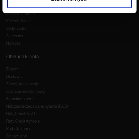
Narożniki
Łóżka i materace
Krzesła i fotele
Stoły i stoliki
Akcesoria
Nowości
Obsługa klienta
Export
Dostawa
Zwroty i reklamacje
Odstapienie od umowy
Formularz zwrotu
Najczęściej zadawane pytania (FAQ)
Raty Credit PayU
Raty Credit Agricole
Próbnik tkanin
Grupy tkanin