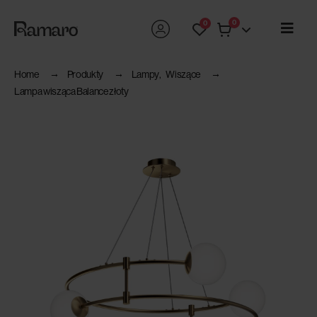
0
0
Home
Produkty
Lampy
,
Wiszące
Lampa wisząca Balance złoty