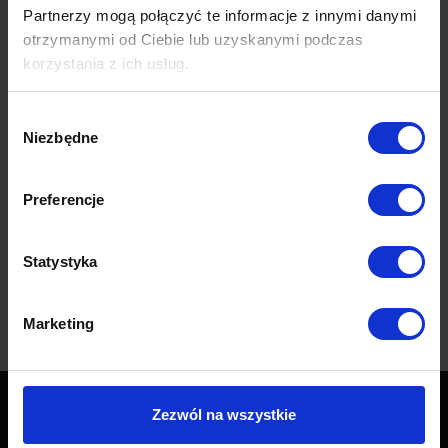
Partnerzy mogą połączyć te informacje z innymi danymi
otrzymanymi od Ciebie lub uzyskanymi podczas
Anouk to lampa stołowa o prostym, ale eleganckim wyglądzie.
korzystania z ich usług.
Najlepiej sprawdzi się w pomieszczeniach o industrialnym czy
nowoczesnym wystroju i wykończeniu jak sypialnia, salon, jadalnia,
Wybór
kuchnia czy korytarz. Wykonana została z metalu w kolorze czarnym
Niezbędne
zgody
oraz matowo opalowego szkła.
Wymiary
Preferencje
Dane techniczne
Statystyka
Opinie (0)
Marketing
Zezwól na wszystkie