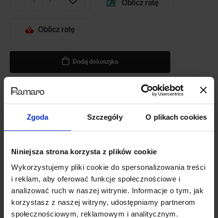
Oblicz ratę
Oblicz ratę
Dodaj do koszyka
Potrzebujesz większego wyboru tkanin?
Zgoda
Szczegóły
O plikach cookies
W sklepie internetowym posiadamy tylko niewielką część tkanin, z
których możemy stworzyć Twój mebel. Jeśli potrzebujesz
dodatkowych próbników tkanin lub chcesz zmienić konfigurację
Niniejsza strona korzysta z plików cookie
mebla lub ilość modułów skontaktuj się z naszym biurem obsługi.
Wykorzystujemy pliki cookie do spersonalizowania treści
787 091 180
i reklam, aby oferować funkcje społecznościowe i
analizować ruch w naszej witrynie. Informacje o tym, jak
korzystasz z naszej witryny, udostępniamy partnerom
Opis produktu
społecznościowym, reklamowym i analitycznym.