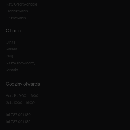
Raty Credit Agricole
Próbnik tkanin
Grupy tkanin
O firmie
O nas
Kariera
Blog
Nasze showroomy
Kontakt
Godziny otwarcia
Pon.-Pt. 9:00 – 18:00
Sob. 10:00 – 16:00
tel:
787 091 180
tel:
787 091 182