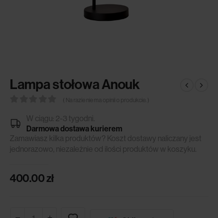
Lampa stołowa Anouk
( Na razie nie ma opinii o produkcie. )
0
out of 5
W ciągu: 2-3 tygodni.
Darmowa dostawa kurierem
Zamawiasz kilka produktów? Koszt dostawy naliczany jest
jednorazowo, niezależnie od ilości produktów w koszyku.
400.00
zł