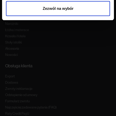
Produkty
Zezwól na wybór
Wszystkie produkty
Sofy
Narożniki
Łóżka i materace
Krzesła i fotele
Stoły i stoliki
Akcesoria
Nowości
Obsługa klienta
Export
Dostawa
Zwroty i reklamacje
Odstapienie od umowy
Formularz zwrotu
Najczęściej zadawane pytania (FAQ)
Raty Credit PayU