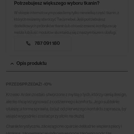
Potrzebujesz większego wyboru tkanin?
W sklepie internetowym posiadamy tylko niewielką część tkanin, z
których możemy stworzyć Twój mebel. Jeśli potrzebujesz
dodatkowych próbników tkanin lub chcesz zmienić konfigurację
mebla lub ilość modułów skontaktuj się z naszym biurem obsługi.
787 091 180
Opis produktu
PRZEDSPRZEDAŻ! -10%
Krzesło Arden zostało stworzone z myślą o tych, którzy cenią design,
ale nie chcą rezygnować z codziennego komfortu. Jego subtelnie
otulająca forma sprawia, że już od pierwszego kontaktu zaprasza, by
usiąść wygodnie i zostać przy stole na dłużej.
Charakterystyczne, zaokrąglone oparcie delikatnie wspiera plecy i
ramiona, zapewniając wyjątkową wygodę zarówno podczas