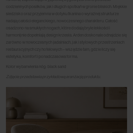
codziennych posiłków, jak i długich spotkań w gronie bliskich. Miękkie
siedzisko oraz przyjemna w dotyku tkanina o wyraźnej strukturze
nadają całości eleganckiego, nowoczesnego charakteru. Całość
osadzono na smukłych nogach, które dodają bryle lekkości i
harmonijnie dopełniają design krzesła. Arden doskonale odnajdzie się
zarówno w nowoczesnych jadalniach, jak i stylowych przestrzeniach
restauracyjnych czy hotelowych – wszędzie tam, gdzie liczy się
estetyka, komfort i ponadczasowa forma.
Kolor wybarwienia nóg: black sand
Zdjęcie przedstawia przykładową aranżację produktu.