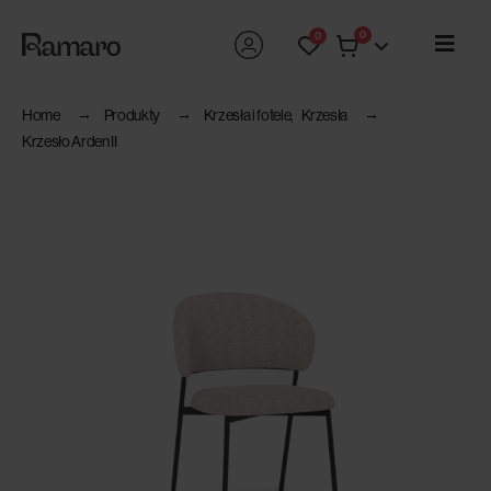
0
0
Home
Produkty
Krzesła i fotele
,
Krzesła
Krzesło Arden II