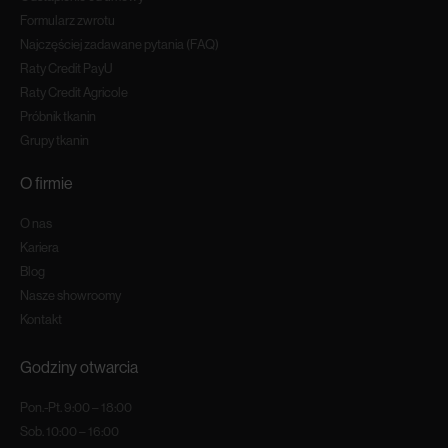
Formularz zwrotu
Najczęściej zadawane pytania (FAQ)
Raty Credit PayU
Raty Credit Agricole
Próbnik tkanin
Grupy tkanin
O firmie
O nas
Kariera
Blog
Nasze showroomy
Kontakt
Godziny otwarcia
Pon.-Pt. 9:00 – 18:00
Sob. 10:00 – 16:00