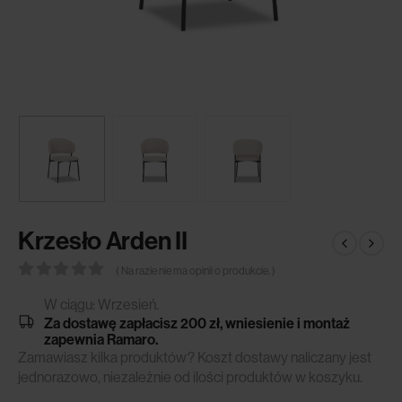
Krzesło Arden II
( Na razie nie ma opinii o produkcie. )
0
out of 5
W ciągu: Wrzesień.
Za dostawę zapłacisz 200 zł, wniesienie i montaż
zapewnia Ramaro.
Zamawiasz kilka produktów? Koszt dostawy naliczany jest
jednorazowo, niezależnie od ilości produktów w koszyku.