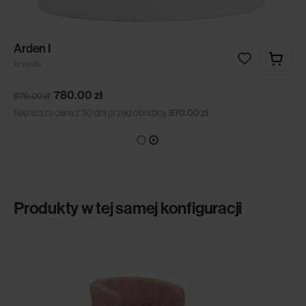
Arden I
krzesło
780.00
zł
870.00
zł
Najniższa cena z 30 dni przed obniżką:
870.00
zł
Produkty w tej samej konfiguracji