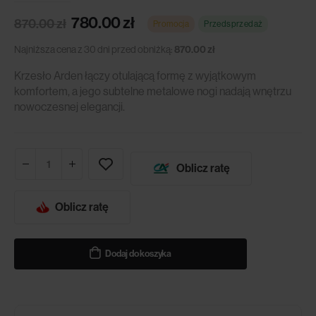
780.00
zł
870.00
zł
Promocja
Przedsprzedaż
Najniższa cena z 30 dni przed obniżką:
870.00
zł
Krzesło Arden łączy otulającą formę z wyjątkowym
komfortem, a jego subtelne metalowe nogi nadają wnętrzu
nowoczesnej elegancji.
Oblicz ratę
Oblicz ratę
Dodaj do koszyka