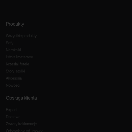
Produkty
Wszystkie produkty
Sofy
Narożniki
Łóżka i materace
Krzesła i fotele
Stoły i stoliki
Akcesoria
Nowości
Obsługa klienta
Export
Dostawa
Zwroty i reklamacje
Odstapienie od umowy