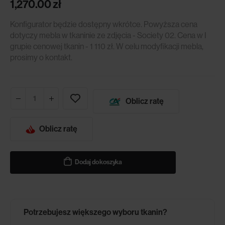
1,270.00
zł
Konfigurator będzie dostępny wkrótce. Powyższa cena
dotyczy mebla w tkaninie ze zdjęcia - Society 02. Cena w I
grupie cenowej tkanin - 1 110 zł. W celu modyfikacji mebla,
prosimy o kontakt.
Oblicz ratę
Oblicz ratę
Dodaj do koszyka
Potrzebujesz większego wyboru tkanin?