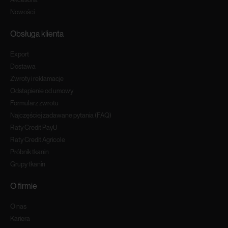
Nowości
Obsługa klienta
Export
Dostawa
Zwroty i reklamacje
Odstapienie od umowy
Formularz zwrotu
Najczęściej zadawane pytania (FAQ)
Raty Credit PayU
Raty Credit Agricole
Próbnik tkanin
Grupy tkanin
O firmie
O nas
Kariera