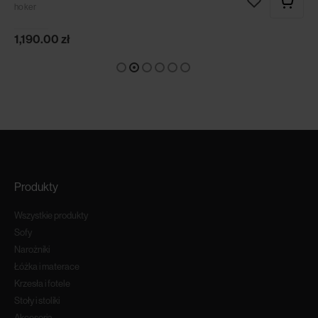
hoker
1,190.00
zł
Produkty
Wszystkie produkty
Sofy
Narożniki
Łóżka i materace
Krzesła i fotele
Stoły i stoliki
Akcesoria