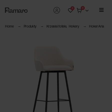
0
0
Home
Produkty
Krzesła i fotele
,
Hokery
Hoker Aria