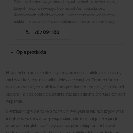
W sklepie internetowym posiadamy tylko niewielką część tkanin, z
których możemy stworzyć Twój mebel. Jeśli potrzebujesz
dodatkowych próbników tkanin lub chcesz zmienić konfigurację
mebla lub ilość modułów skontaktuj się z naszym biurem obsługi.
787 091 180
Opis produktu
Hoker Aria to połączenie klasy i nowoczesnego minimalizmu, który
zachwyci każdego miłośnika stylowego wnętrza. Zgrabna forma
oparta na smukłych, stabilnych nogach tworzy kompozycję lekkości i
elegancji, a jego oparcie subtelnie otacza siedzenie, oferując komfort i
wsparcie.
Siedzisko i oparcie hokera zostały przemyślane tak, aby użytkownik
mógł cieszyć się wygodą i wsparciem, nie rezygnując z elegancji –
odpowiednia głębokość i wysokość gwarantują komfort nawet
podczas dłuższego użytkowania. Jego minimalistyczny design w