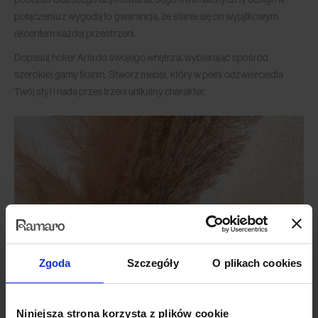
połączeniu z wygodą to gwarancja, że stanie się on wyjątkowym
akcentem każdej przestrzeni.
Dopasuj hoker Aria do swojego wnętrza, wybierając spośród
szerokiej gamy tkanin. Stwórz mebel, który w pełni odzwierciedla
Twój styl i nada przestrzeni unikalny charakter.
Zgoda
Szczegóły
O plikach cookies
Niniejsza strona korzysta z plików cookie