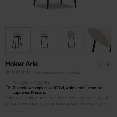
Hoker Aria
( Na razie nie ma opinii o produkcie. )
0
out of 5
W ciągu: 5-6 tygodni.
Za dostawę zapłacisz 200 zł, wniesienie i montaż
zapewnia Ramaro.
Zamawiasz kilka produktów? Koszt dostawy naliczany jest
jednorazowo, niezależnie od ilości produktów w koszyku.