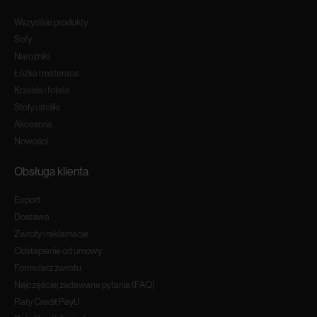
Wszystkie produkty
Sofy
Narożniki
Łóżka i materace
Krzesła i fotele
Stoły i stoliki
Akcesoria
Nowości
Obsługa klienta
Export
Dostawa
Zwroty i reklamacje
Odstapienie od umowy
Formularz zwrotu
Najczęściej zadawane pytania (FAQ)
Raty Credit PayU