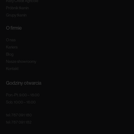
Raty Credit Agricole
Próbnik tkanin
Grupy tkanin
O firmie
O nas
Kariera
Blog
Nasze showroomy
Kontakt
Godziny otwarcia
Pon.-Pt. 9:00 – 18:00
Sob. 10:00 – 16:00
tel:
787 091 180
tel:
787 091 182