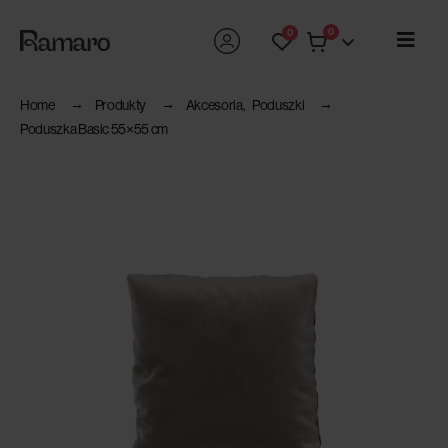
0
0
Home
Produkty
Akcesoria
,
Poduszki
Poduszka Basic 55×55 cm