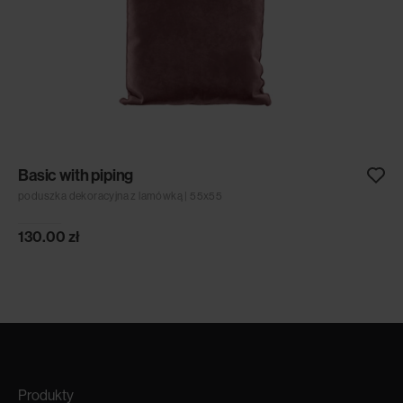
Basic with piping
poduszka dekoracyjna z lamówką | 55x55
130.00
zł
Produkty