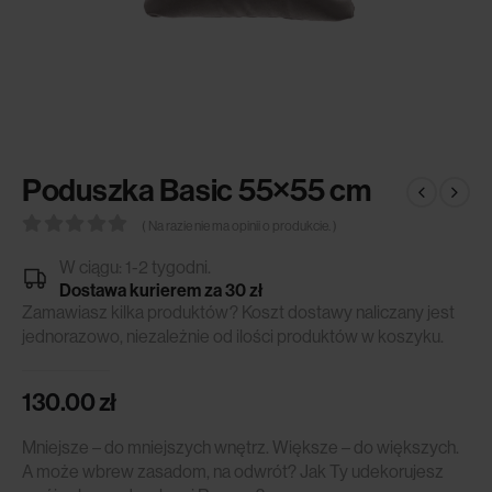
Poduszka Basic 55×55 cm
( Na razie nie ma opinii o produkcie. )
0
out of 5
W ciągu: 1-2 tygodni.
Dostawa kurierem za 30 zł
Zamawiasz kilka produktów? Koszt dostawy naliczany jest
jednorazowo, niezależnie od ilości produktów w koszyku.
130.00
zł
Mniejsze – do mniejszych wnętrz. Większe – do większych.
A może wbrew zasadom, na odwrót? Jak Ty udekorujesz