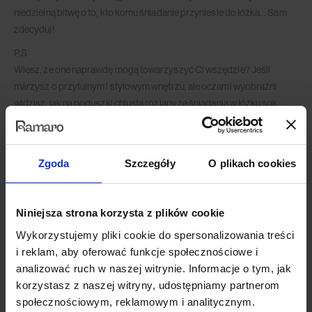
niedzielną bitwę o to, kto komu śniadanie przyniesie do łóżka… Sam
zdecyduj!
P.S
Wiesz, że one naprawdę mogą towarzyszyć Ci wszędzie? Jeśli
marzysz o przytulnym i stylowym wnętrzu, ale oczami wyobraźni
widzisz, jak na poduszki chlusta rozlany ze śniadania w łóżku sok,
albo wyciągasz z obicia kłującą sierść Twojego pupila…
Odetchnij z ulgą i uśmiechnij się. Wystarczy, że w trakcie konfiguracji
zakupów wybierzesz
tkaninę wyposażoną w jedną z ochronnych
Zgoda
Szczegóły
O plikach cookies
technologii
i problem z głowy – a Ty możesz wrócić do swoich
przyjemności.
Sprawdź je w konfiguratorze po prawej stronie i
dopasuj typ i kolor
Niniejsza strona korzysta z plików cookie
tkaniny
do tego, co Ci w duszy (i w salonie) gra!
Wykorzystujemy pliki cookie do spersonalizowania treści
i reklam, aby oferować funkcje społecznościowe i
Wymiary
analizować ruch w naszej witrynie. Informacje o tym, jak
korzystasz z naszej witryny, udostępniamy partnerom
Dane techniczne
społecznościowym, reklamowym i analitycznym.