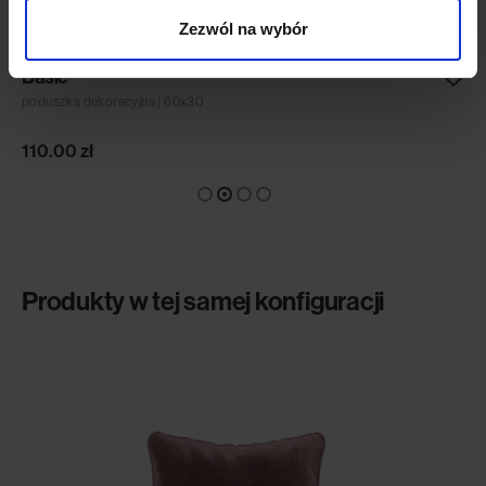
Zezwól na wybór
Basic
poduszka dekoracyjna | 60x30
110.00
zł
Produkty w tej samej konfiguracji