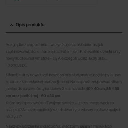
Opis produktu
Rozglądasz się po domu – wszystko jest dokładnie tak, jak
zaplanowałeś. Sofa – na miejscu. Fotel – jest. Królewskie krzesła przy
nowym, drewnianym stole – są. Ale czegoś wciąż jakby brak…
To poduszki!
Klienci, którzy odwiedzali nasze salony stacjonarne, często pytali nas
o poduszki do własnej aranżacji mebli. Na ich prośbę wprowadziliśmy
je więc do naszej oferty na stałe w 3 rozmiarach:
40 × 40 cm, 55 × 55
cm oraz podłużnej – 60 x 30 cm
.
Które będą pasować do Twojego świeżo – upieczonego wnętrza
najlepiej? A może pomiksujesz je i stworzysz własny zestaw z małych
i dużych?
Na szybką drzemkę w ciągu dnia, wieczorny seans filmowy albo