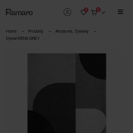
0
0
Home
Produkty
Akcesoria
,
Dywany
Dywan RENE GREY