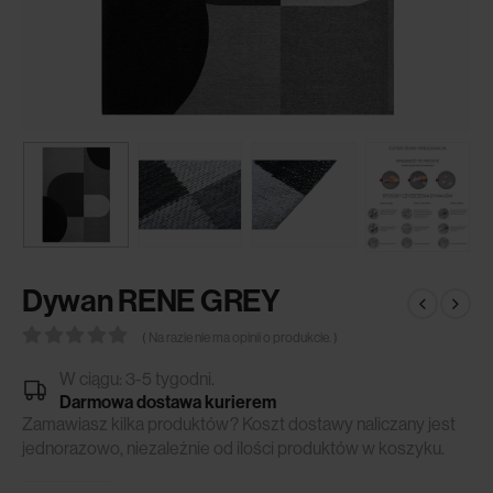
Dywan RENE GREY
( Na razie nie ma opinii o produkcie. )
0
out of 5
W ciągu: 3-5 tygodni.
Darmowa dostawa kurierem
Zamawiasz kilka produktów? Koszt dostawy naliczany jest
jednorazowo, niezależnie od ilości produktów w koszyku.