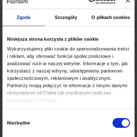
Kolekcja dywanów Magic Home łączy w sobie
design
wpisujący się w
najnowsze trendy oraz
niezwykle wysoki komfort użytkowania
.
Kolekcja zawiera
oryginalne i wyraziste wzory dywanów
, które
Zgoda
Szczegóły
O plikach cookies
idealnie pasują do nowoczesnych aranżacji. To świetna propozycja
dla osób, które obok estetyki produktu cenią sobie
ponadprzeciętną
Niniejsza strona korzysta z plików cookie
funkcjonalność
. Dywany Magic Home posiadają szereg
wyjątkowych cech takich jak wbudowany antypoślizgowy podkład
Wykorzystujemy pliki cookie do spersonalizowania treści
czy możliwość prania w pralce, dzięki którym użytkowanie dywanów
i reklam, aby oferować funkcje społecznościowe i
jest wygodne i praktyczne. Przyjemne w dotyku, dostępne w szerokiej
analizować ruch w naszej witrynie. Informacje o tym, jak
gamie rozmiarów i kolorów – wybierz model idealnie dopasowany do
korzystasz z naszej witryny, udostępniamy partnerom
Twojego wnętrza.
społecznościowym, reklamowym i analitycznym.
Partnerzy mogą połączyć te informacje z innymi danymi
Co wyróżnia dywany z kolekcji Magic Home?
otrzymanymi od Ciebie lub uzyskanymi podczas
– technologia łatwego czyszczenia wodą
korzystania z ich usług.
– antypoślizgowy podkład
Wybór
– przyjazne zwierzętom (wyższa odporność na brud i zadrapania)
Niezbędne
zgody
– wolne od alergenów (nie gromadzą szkodliwych roztoczy kurzu)