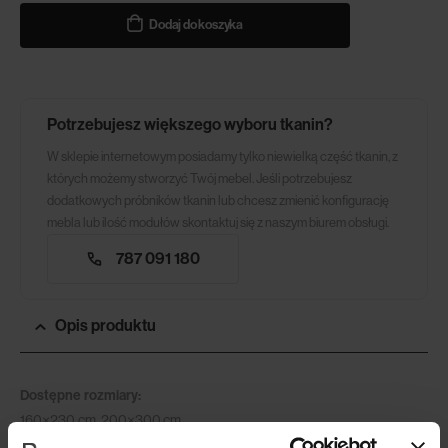
Dodaj do koszyka
Potrzebujesz większego wyboru tkanin?
W sklepie internetowym posiadamy tylko niewielką część tkanin, z
których możemy stworzyć Twój mebel. Jeśli potrzebujesz
dodatkowych próbników tkanin lub chcesz zmienić konfigurację
mebla lub ilość modułów skontaktuj się z naszym biurem obsługi.
787 091 180
Opis produktu
Dostępne rozmiary:
160×230 cm, 200×300 cm