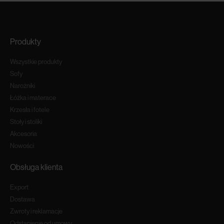
Produkty
Wszystkie produkty
Sofy
Narożniki
Łóżka i materace
Krzesła i fotele
Stoły i stoliki
Akcesoria
Nowości
Obsługa klienta
Export
Dostawa
Zwroty i reklamacje
Odstapienie od umowy