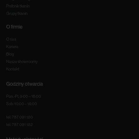
Próbnik tkanin
Grupy tkanin
O firmie
O nas
Kariera
Blog
Nasze showroomy
Kontakt
Godziny otwarcia
Pon.-Pt. 9:00 – 18:00
Sob. 10:00 – 16:00
tel:
787 091 180
tel:
787 091 182