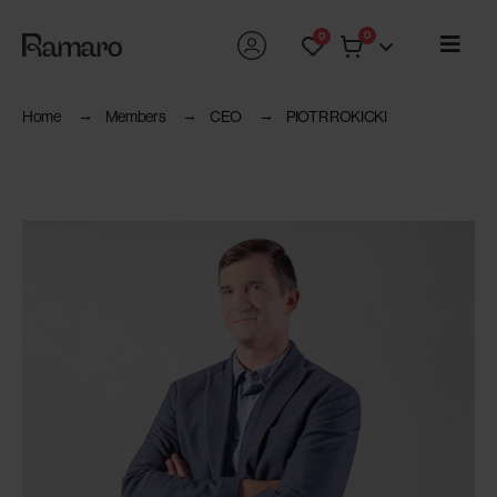
0
0
Home
Members
CEO
PIOTR ROKICKI