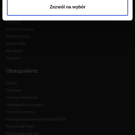
Zezwól na wybór
Wszystkie produkty
Sofy
Narożniki
Łóżka i materace
Krzesła i fotele
Stoły i stoliki
Akcesoria
Nowości
Obsługa klienta
Export
Dostawa
Zwroty i reklamacje
Odstapienie od umowy
Formularz zwrotu
Najczęściej zadawane pytania (FAQ)
Raty Credit PayU
Raty Credit Agricole