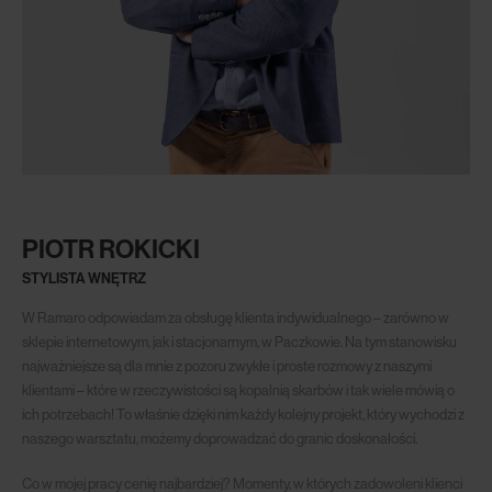
PIOTR ROKICKI
STYLISTA WNĘTRZ
W Ramaro odpowiadam za obsługę klienta indywidualnego – zarówno w
sklepie internetowym, jak i stacjonarnym, w Paczkowie. Na tym stanowisku
najważniejsze są dla mnie z pozoru zwykłe i proste rozmowy z naszymi
klientami – które w rzeczywistości są kopalnią skarbów i tak wiele mówią o
ich potrzebach! To właśnie dzięki nim każdy kolejny projekt, który wychodzi z
naszego warsztatu, możemy doprowadzać do granic doskonałości.
Co w mojej pracy cenię najbardziej? Momenty, w których zadowoleni klienci