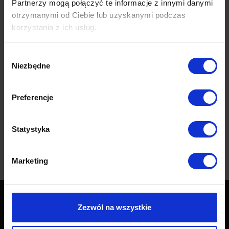
Partnerzy mogą połączyć te informacje z innymi danymi
otrzymanymi od Ciebie lub uzyskanymi podczas
korzystania z ich usług.
DOROTA GIZA
Wybór
STYLISTA WNĘTRZ
Niezbędne
zgody
Preferencje
Na co dzień zajmuję się obsługą klientów w sklepie internetowym i stacjonarnie, w
Paczkowie….
Statystyka
Marketing
Zezwól na wszystkie
Produkty